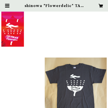
shinowa "Flowerdelic" TAP
E & T-shirt BANDLE | Little
Eyes in a Meadow