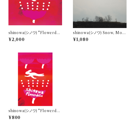
shinowa(シノワ) "Flowerdeli
shinowa(シノワ) Snow, Moo
c(フラワーデリック)" Digipak
n, Flowers / Almost Certai
¥2,000
¥1,080
CD
n 7inch single (include a C
D)
shinowa(シノワ) "Flowerdeli
c(フラワーデリック)" TAPE
¥800