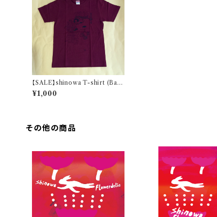
【SALE】shinowa T-shirt (Bar
gandi/150cm)
¥1,000
その他の商品