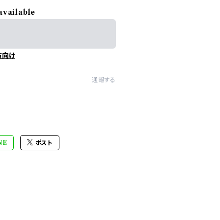
available
方向け
通報する
NE
ポスト