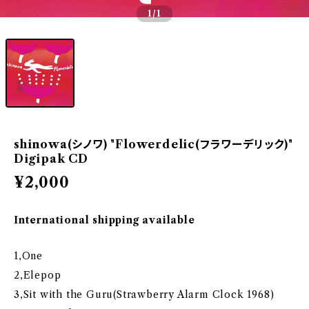
1
/1
shinowa(シノワ) "Flowerdelic(フラワーデリック)"
Digipak CD
¥2,000
International shipping available
1,One
2,Elepop
3,Sit with the Guru(Strawberry Alarm Clock 1968)