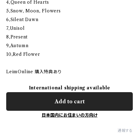
4,Queen of Hearts
5,Snow, Moon, Flowers
6,Silent Dawn
7,Unisol
8,Present
9,Autumn
10,Red Flower
LeimOnline 購入特典あり
International shipping available
Add to cart
日本国内にお住まいの方向け
通報する