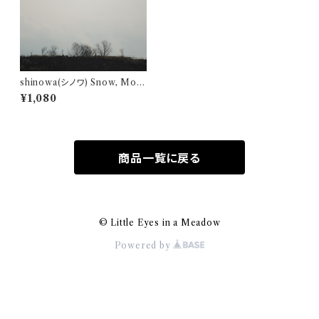
shinowa(シノワ) Snow, Moo
n, Flowers / Almost Certai
¥1,080
n 7inch single (include a C
D)
商品一覧に戻る
© Little Eyes in a Meadow
Powered by