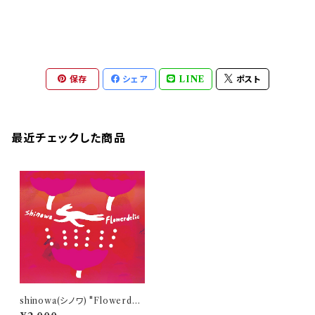
保存
シェア
LINE
ポスト
最近チェックした商品
shinowa(シノワ) "Flowerdeli
c(フラワーデリック)" Digipak