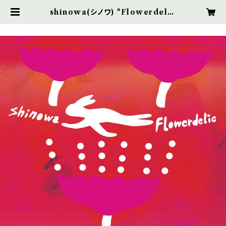
shinowa(シノワ) "Flowerdelic
(フラワーデリック)" Digipak CD |
Little Eyes in a Meadow